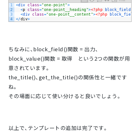
PHP
1
<
div 
class
=
"one-point"
>
2
<
p
class
=
"one-point__heading"
>
<?php
block_field
(
'
3
<
div 
class
=
"one-point__content"
>
<?php
block_field
(
4
<
/
div
>
ちなみに、block_field()関数 = 出力、
block_value()関数 = 取得 という2つの関数が用
意されています。
the_title()、get_the_title()の関係性と一緒です
ね。
その場面に応じて使い分けると良いでしょう。
以上で、テンプレートの追加は完了です。