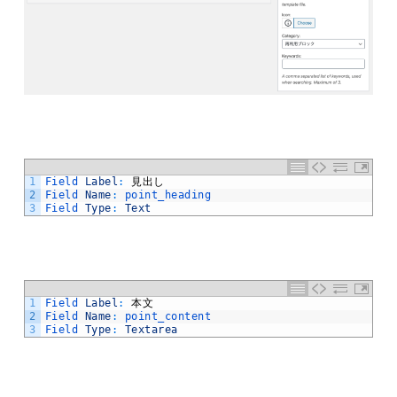
1
Field 
Label
:
見出し
2
Field 
Name
:
point_heading
3
Field 
Type
:
Text
1
Field 
Label
:
本文
2
Field 
Name
:
point_content
3
Field 
Type
:
Textarea