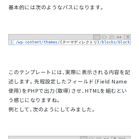
基本的には次のようなパスになります。
1
/
wp
-
content
/
themes
/
{
テーマディレクトリ
}
/
blocks
/
block
-
{
ブ
このテンプレートには、実際に表示される内容を記
述します。先程設定したフィールド（Field Name
使用）をPHPで出力（取得）させ、HTMLを組むとい
う感じになりますね。
例として、次のようにしてみました。