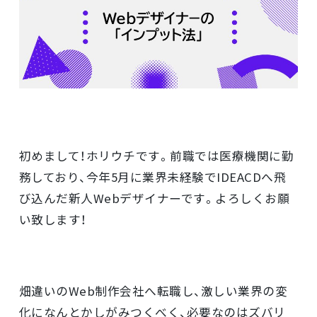
採用情報
資料ダウンロード
初めまして！ホリウチです。前職では医療機関に勤
務しており、今年5月に業界未経験でIDEACDへ飛
お問い合わせ
び込んだ新人Webデザイナーです。よろしくお願
い致します！
畑違いのWeb制作会社へ転職し、激しい業界の変
化になんとかしがみつくべく、必要なのはズバリ