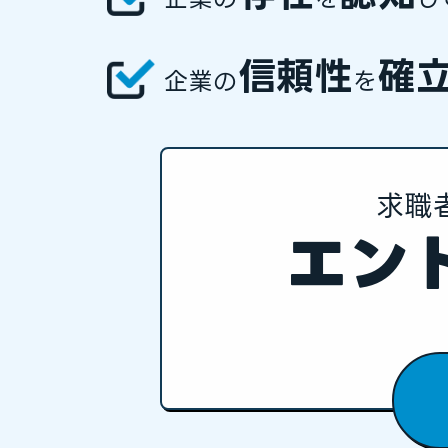
信頼性
確
企業の
を
求職
エン