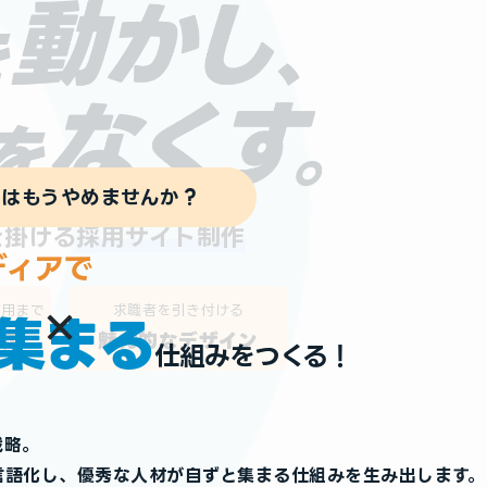
のは
もうやめませんか？
仕掛ける
採用サイト制作
ディアで
運用まで
求職者を
引き付ける
集まる
伴走
魅力的な
デザイン
仕組みをつくる！
戦略。
言語化し、優秀な人材が自ずと集まる仕組みを生み出します。