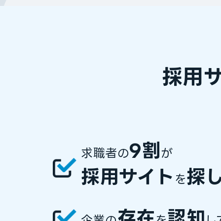
採用
9割
求職者の
が
採⽤サイト
探
を
存在
認知
企業の
を
し