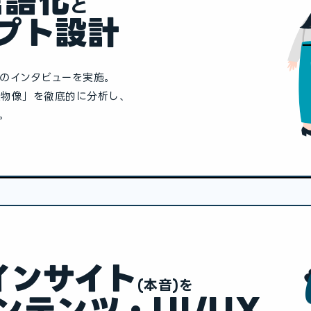
⾔語化
と
プト設計
のインタビューを実施。
⼈物像」を徹底的に分析し、
。
インサイト
(本⾳)を
ンテンツ
・
UI/UX