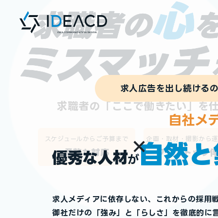
求⼈広告を出し続ける
求職者の「ここで働きたい」を
自社メ
スケジュールから
ご予算まで
企画・取材・
撮影から
自然と
柔軟な対応
ワンストップ
優秀な人材
が
求人メディアに依存しない、これからの採用
御社だけの「強み」と「らしさ」を徹底的に