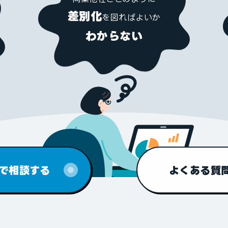
差別化
を
図ればよいか
わからない
で相談する
よくある質