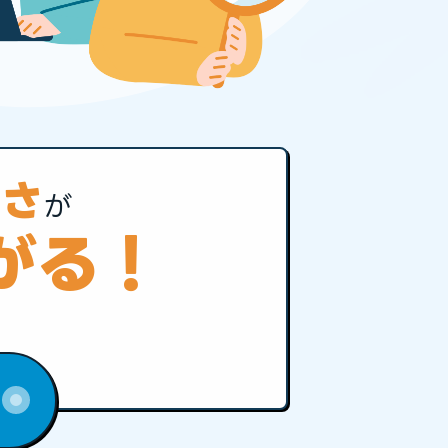
多さ
が
がる！